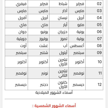
02
فبراير
شباط
فبراير
فيفري
03
مارس
آذار
مارس
مارس
04
أبريل
نيسان
أبريل
أفريل
05
مايو
أيار
ماي
ماي
06
يونية
حزيران
يونيو
جوان
07
يولية
تموز
يوليوز
جويلية
08
أغسطس
آب
غشت
أوت
09
سبتمبر
أيلول
شتنبر
سبتمبر
تشرين
10
أكتوبر
أكتوبر
أكتوبر
الأول
تشرين
11
نوفمبر
نونبر
نوفمبر
الثاني
كانون
12
ديسمبر
دجنبر
ديسمبر
الأول
أسماء الشهور الميلادية
أسماء الشهور الشمسية :