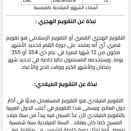
Déc
Décembre
12
أسماء الشهور الميلادية بالفرنسية
نبذة عن التقويم الهجري :
التقويم الهجري القمري أو التقويم الإسلامي هو تقويم
قمري، أي أنه يعتمد على دورة القمر لتحديد الأشهر،
مكون من 12 شهرا قمريا في عام ذي 354 أو 355
يوما. ويستخدمه المسلمون حاليا خاصة في تحديد شهر
رمضان والأشهر الحُرم ووقت الحج والأعياد.
نبذة عن التقويم الميلادي:
التقويم الميلادي هو التقويم المستعمل مدنيًّا في أكثر
دول العالم، ويسمى هذا التقويم في أغلب الدول العربية
بالتقويم الميلادي لأن عدَّ السنين فيه يبدأ من سنة ميلاد
المسيح كما كان يعتقد . السنة الميلادية سنة شمسية
بمعنى أنها تمثل دورة كاملة للشمس في منازلها، وهي